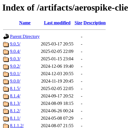
Index of /artifacts/aerospike-cli
Name
Last modified
Size
Description
Parent Directory
-
9.0.5/
2025-03-17 20:55
-
9.0.4/
2025-02-05 22:09
-
9.0.3/
2025-01-15 23:04
-
9.0.2/
2024-12-06 19:40
-
9.0.1/
2024-12-03 20:55
-
9.0.0/
2024-11-19 20:45
-
8.1.5/
2025-02-05 22:05
-
8.1.4/
2024-09-17 20:52
-
8.1.3/
2024-08-09 18:15
-
8.1.2/
2024-06-26 00:24
-
8.1.1/
2024-05-08 07:29
-
8.1.1.2/
2024-08-07 21:55
-