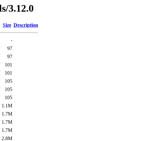
ls/3.12.0
Size
Description
-
7
97
7
97
7
101
7
101
7
105
7
105
7
105
7
1.1M
7
1.7M
7
1.7M
7
1.7M
7
2.8M